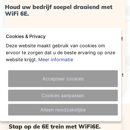
Houd uw bedrijf soepel draaiend met
WiFi 6E.
Hebt u ooit een videogesprek gevoerd waarbij het
Cookies & Privacy
beeld en/of geluid slechter was dan normaal? Wat dacht
Deze website maakt gebruik van cookies om
u van slechte wifi-dekking in bepaalde delen van
ervoor te zorgen dat u de beste ervaring op onze
uw kantoor? Misschien bent u zelfs overgestapt op uw
website krijgt.
Meer informatie
mobiele 4G/5G-verbinding omdat die beter werkt dan
wifi. Als dit u bekend voorkomt, dan weet u hoe
frustrerend het kan zijn om wifi te gebruiken als het niet
Accepteer cookies
goed werkt.Dus tijd om over te stappen op WiFI6E.
Cookies aanpassen
Alleen noodzakelijke
Stap op de 6E trein met WiFi6E.